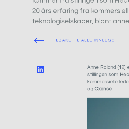
kommer fra stillingen som Hea
20 års erfaring fra kommersiell
teknologiselskaper, blant ann
TILBAKE TIL ALLE INNLEGG
Anne Roland (42) 
stillingen som He
kommersielle leder
og
Cxense
.