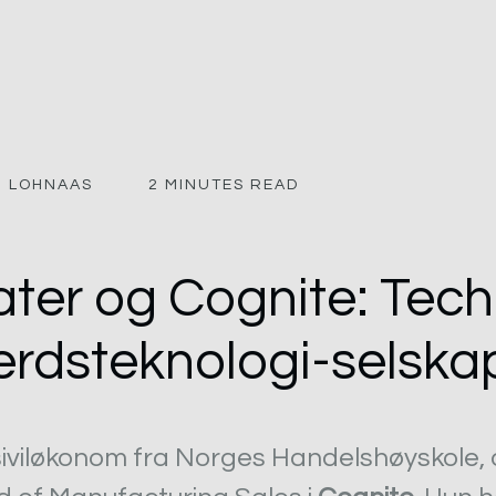
N LOHNAAS
2 MINUTES READ
ater og Cognite: Tech
lferdsteknologi-selska
siviløkonom fra Norges Handelshøyskole,