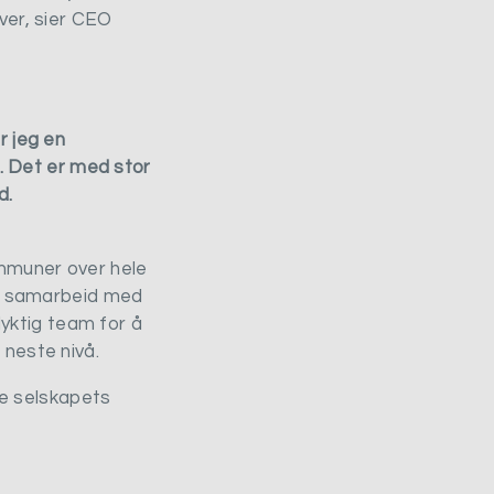
ver, sier CEO
r jeg en
 Det er med stor
d.
ommuner over hele
 og samarbeid med
yktig team for å
 neste nivå.
ære selskapets