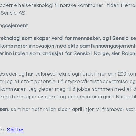
moderne helseteknologi til norske kommuner i tiden fremo
 Sensio AS.
engasjement
teknologi som skaper verdi for mennesker, og i Sensio se
 kombinerer innovasjon med ekte samfunnsengasjement.
r inn i rollen som landssjef for Sensio i Norge, sier Rolan
dsleder og har velprøvd teknologi i bruk i mer enn 200 k
r jeg et stort potensial i å styrke vår tilstedeværelse
kommuner. Jeg gleder meg til å jobbe sammen med et d
 transformasjon av eldre- og demensomsorgen i Norge til
lsen
, som har hatt rollen siden april i fjor, vil fremover v
 fra
Shifter
.