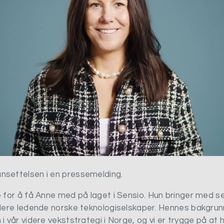
nsettelsen i en pressemelding.
e for å få Anne med på laget i Sensio. Hun bringer med se
 flere ledende norske teknologiselskaper. Hennes bakgr
i vår videre vekststrategi i Norge, og vi er trygge på at h