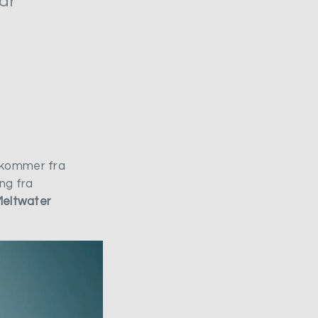
har
g kommer fra
ing fra
eltwater