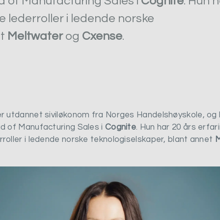
d of Manufacturing Sales i
Cognite
. Hun 
e lederroller i ledende norske
et
Meltwater
og
Cxense
.
er utdannet siviløkonom fra Norges Handelshøyskole, o
ad of Manufacturing Sales i
Cognite
. Hun har 20 års erfar
roller i ledende norske teknologiselskaper, blant annet
M